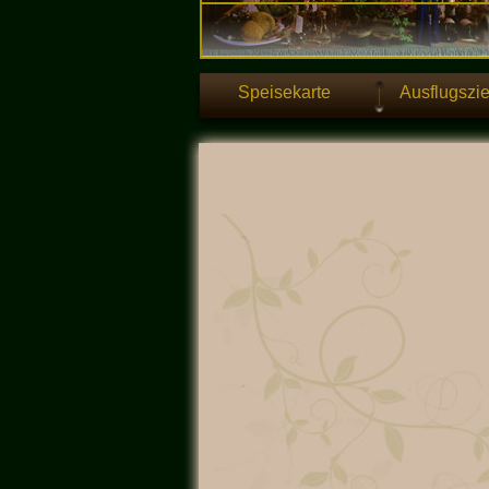
Speisekarte
Ausflugszie