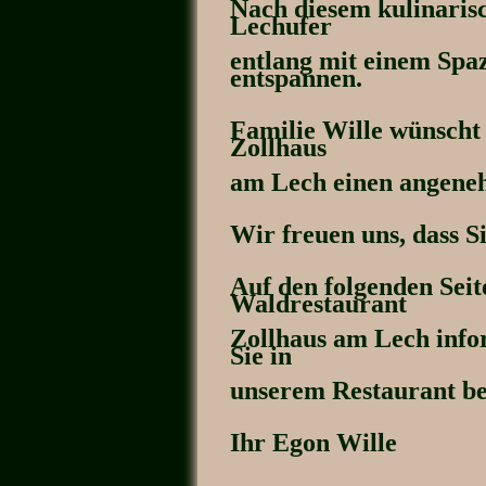
Nach diesem kulinaris
Lechufer
entlang mit einem Spa
entspannen.
Familie Wille wünscht
Zollhaus
am Lech einen angene
Wir freuen uns, dass S
Auf den folgenden Seit
Waldrestaurant
Zollhaus am Lech info
Sie in
unserem Restaurant be
Ihr Egon Wille