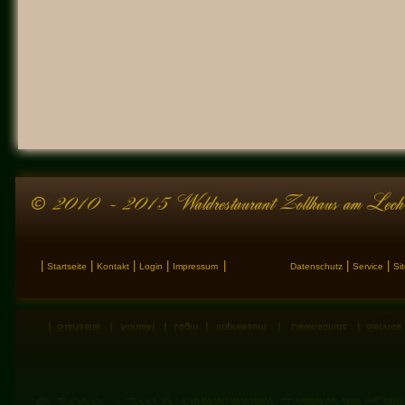
|
|
|
|
|
|
|
Startseite
Kontakt
Login
Impressum
Datenschutz
Service
Si