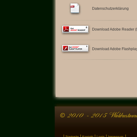
Datenschutzerklärung
Download Adobe Reader (
Download Adobe Flashplay
|
|
|
|
|
Startseite
Kontakt
Login
Impressum