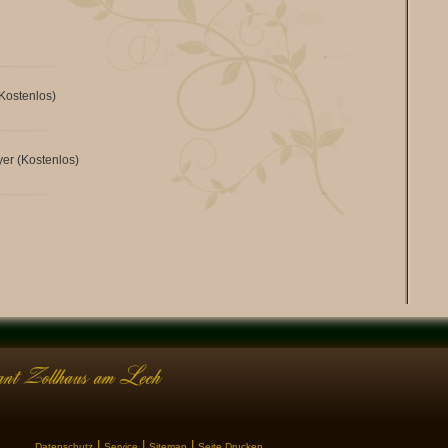
Kostenlos)
er (Kostenlos)
|
|
|
Datenschutz
Service
Sitemap
Seite Drucken