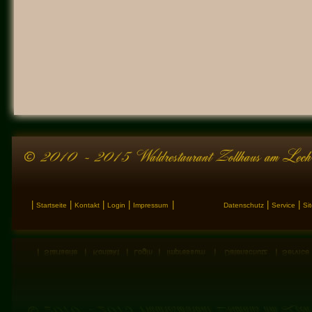
|
|
|
|
|
|
|
Startseite
Kontakt
Login
Impressum
Datenschutz
Service
Si